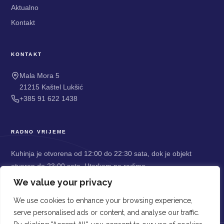
Aktualno
Kontakt
KONTAKT
Mala Mora 5
21215 Kaštel Lukšić
+385 91 622 1438
RADNO VRIJEME
Kuhinja je otvorena od 12:00 do 22:30 sata, dok je objekt
otvoren do 23:00 sata. Utorkom ne radimo.
ONLINE REZERVACIJA
We value your privacy
We use cookies to enhance your browsing experience,
serve personalised ads or content, and analyse our traffic.